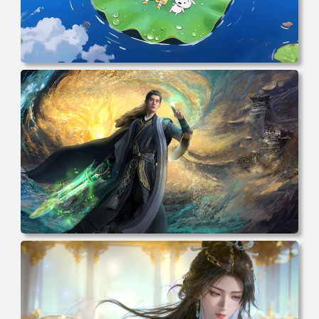
电脑壁纸 动漫角色 卡通场景 夏日休闲 夏日壁纸 治愈系 童
年回忆 荷塘荷叶 蜡笔小新 电脑桌面 高清壁纸 壁纸下载 壁
纸大全
电脑壁纸 动漫 凡人修仙传 韩立 结婴 4k壁纸 3840x2160 电
脑桌面 高清壁纸 壁纸下载 壁纸大全