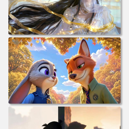
电脑壁纸 动漫 紫灵 冰清玉洁《凡人修仙传》4k壁纸 3840x2
160 电脑桌面 高清壁纸 壁纸下载 壁纸大全
电脑壁纸 动漫 兔子朱迪 狐狸尼克 疯狂动物城 秋叶 秋天森
林 蓝天 4k壁纸 电脑桌面 高清壁纸 壁纸下载 壁纸大全