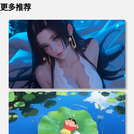
更多推荐
电脑壁纸 二次元角色 动漫角色 女帝 波雅·汉库克 波雅汉库
克 海贼王 电脑桌面 高清壁纸 壁纸下载 壁纸大全