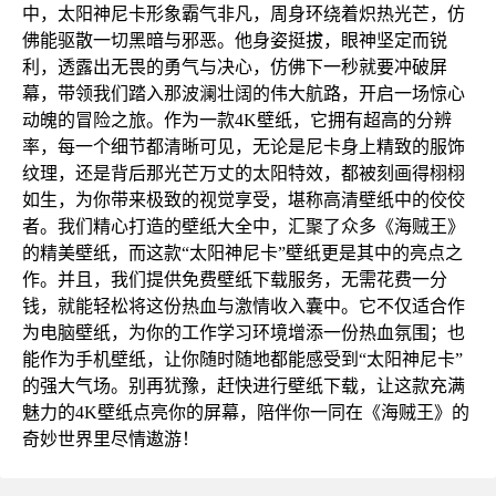
中，太阳神尼卡形象霸气非凡，周身环绕着炽热光芒，仿
佛能驱散一切黑暗与邪恶。他身姿挺拔，眼神坚定而锐
利，透露出无畏的勇气与决心，仿佛下一秒就要冲破屏
幕，带领我们踏入那波澜壮阔的伟大航路，开启一场惊心
动魄的冒险之旅。作为一款4K壁纸，它拥有超高的分辨
率，每一个细节都清晰可见，无论是尼卡身上精致的服饰
纹理，还是背后那光芒万丈的太阳特效，都被刻画得栩栩
如生，为你带来极致的视觉享受，堪称高清壁纸中的佼佼
者。我们精心打造的壁纸大全中，汇聚了众多《海贼王》
的精美壁纸，而这款“太阳神尼卡”壁纸更是其中的亮点之
作。并且，我们提供免费壁纸下载服务，无需花费一分
钱，就能轻松将这份热血与激情收入囊中。它不仅适合作
为电脑壁纸，为你的工作学习环境增添一份热血氛围；也
能作为手机壁纸，让你随时随地都能感受到“太阳神尼卡”
的强大气场。别再犹豫，赶快进行壁纸下载，让这款充满
魅力的4K壁纸点亮你的屏幕，陪伴你一同在《海贼王》的
奇妙世界里尽情遨游！