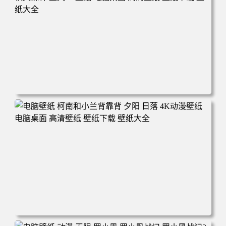
电脑壁纸 动漫 兔子朱迪 狐狸尼克 疯狂动物城 秋叶 秋天森
林 蓝天 4k壁纸 电脑桌面 高清壁纸 壁纸下载 壁纸大全
电脑壁纸 柯南和小兰背靠背 夕阳 日落 4K动漫壁纸 电脑桌