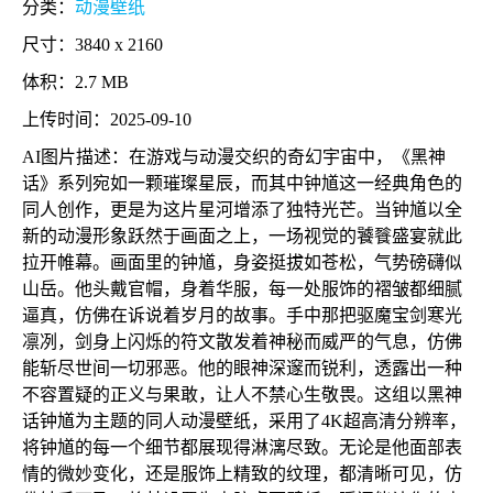
分类：
动漫壁纸
尺寸：3840 x 2160
体积：2.7 MB
上传时间：2025-09-10
AI图片描述：在游戏与动漫交织的奇幻宇宙中，《黑神
话》系列宛如一颗璀璨星辰，而其中钟馗这一经典角色的
同人创作，更是为这片星河增添了独特光芒。当钟馗以全
新的动漫形象跃然于画面之上，一场视觉的饕餮盛宴就此
拉开帷幕。画面里的钟馗，身姿挺拔如苍松，气势磅礴似
山岳。他头戴官帽，身着华服，每一处服饰的褶皱都细腻
逼真，仿佛在诉说着岁月的故事。手中那把驱魔宝剑寒光
凛冽，剑身上闪烁的符文散发着神秘而威严的气息，仿佛
能斩尽世间一切邪恶。他的眼神深邃而锐利，透露出一种
不容置疑的正义与果敢，让人不禁心生敬畏。这组以黑神
话钟馗为主题的同人动漫壁纸，采用了4K超高清分辨率，
将钟馗的每一个细节都展现得淋漓尽致。无论是他面部表
情的微妙变化，还是服饰上精致的纹理，都清晰可见，仿