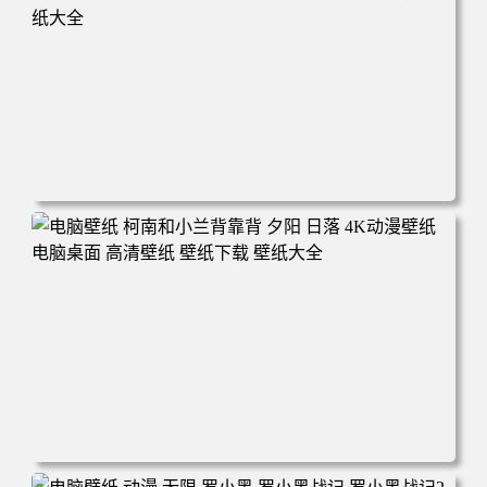
电脑壁纸 动漫 兔子朱迪 狐狸尼克 疯狂动物城 秋叶 秋天森
林 蓝天 4k壁纸 电脑桌面 高清壁纸 壁纸下载 壁纸大全
电脑壁纸 柯南和小兰背靠背 夕阳 日落 4K动漫壁纸 电脑桌