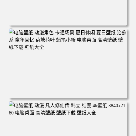
电脑壁纸 二次元角色 动漫角色 女帝 波雅·汉库克 波雅汉库
克 海贼王 电脑桌面 高清壁纸 壁纸下载 壁纸大全
电脑壁纸 动漫角色 卡通场景 夏日休闲 夏日壁纸 治愈系 童
年回忆 荷塘荷叶 蜡笔小新 电脑桌面 高清壁纸 壁纸下载 壁
纸大全