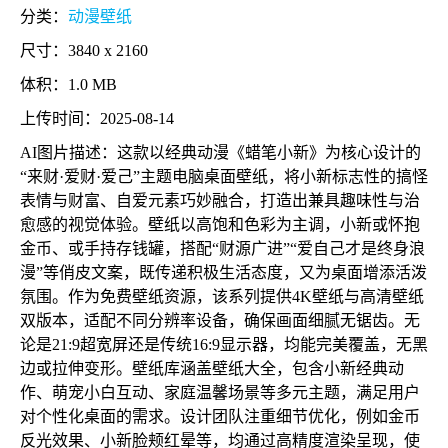
分类：
动漫壁纸
尺寸：3840 x 2160
体积：1.0 MB
上传时间：2025-08-14
AI图片描述：这款以经典动漫《蜡笔小新》为核心设计的
“来财·爱财·爱己”主题电脑桌面壁纸，将小新标志性的搞怪
表情与财富、自爱元素巧妙融合，打造出兼具趣味性与治
愈感的视觉体验。壁纸以高饱和色彩为主调，小新或怀抱
金币、或手持存钱罐，搭配“财源广进”“爱自己才是终身浪
漫”等俏皮文案，既传递积极生活态度，又为桌面增添活泼
氛围。作为免费壁纸资源，该系列提供4K壁纸与高清壁纸
双版本，适配不同分辨率设备，确保画面细腻无锯齿。无
论是21:9超宽屏还是传统16:9显示器，均能完美覆盖，无黑
边或拉伸变形。壁纸库涵盖壁纸大全，包含小新经典动
作、萌宠小白互动、家庭温馨场景等多元主题，满足用户
对个性化桌面的需求。设计团队注重细节优化，例如金币
反光效果、小新脸颊红晕等，均通过高精度渲染呈现，使