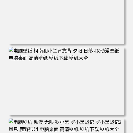
电脑壁纸 动漫 兔子朱迪 狐狸尼克 疯狂动物城 秋叶 秋天森
林 蓝天 4k壁纸 电脑桌面 高清壁纸 壁纸下载 壁纸大全
电脑壁纸 柯南和小兰背靠背 夕阳 日落 4K动漫壁纸 电脑桌
面 高清壁纸 壁纸下载 壁纸大全