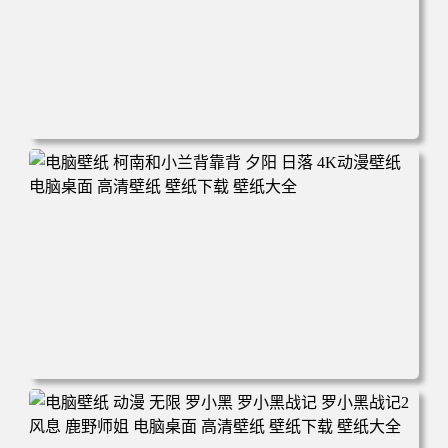
电脑壁纸 动漫 兔子朱迪 狐狸尼克 疯狂动物城 秋叶 秋天森
林 蓝天 4k壁纸 电脑桌面 高清壁纸 壁纸下载 壁纸大全
电脑壁纸 柯南和小兰背靠背 夕阳 日落 4K动漫壁纸 电脑桌
面 高清壁纸 壁纸下载 壁纸大全