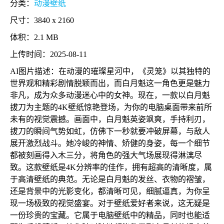
分类：
动漫壁纸
尺寸：3840 x 2160
体积：2.1 MB
上传时间：2025-08-11
AI图片描述：在动漫的璀璨星河中，《灵笼》以其独特的
世界观和精彩剧情脱颖而出，而白月魁这一角色更是魅力
非凡，成为众多动漫迷心中的女神。现在，一款以白月魁
拔刀为主题的4K壁纸惊艳登场，为你的电脑桌面带来前所
未有的视觉震撼。画面中，白月魁英姿飒爽，手持利刃，
拔刀的瞬间气势如虹，仿佛下一秒就要冲破屏幕，与敌人
展开激烈战斗。她冷峻的神情、矫健的身姿，每一个细节
都被刻画得入木三分，将角色的强大气场展现得淋漓尽
致。这款壁纸是4K分辨率的佳作，拥有超高的清晰度，属
于高清壁纸的典范。无论是白月魁的发丝、衣物的褶皱，
还是背景中的光影变化，都清晰可见，细腻逼真，为你呈
现一场极致的视觉盛宴。对于壁纸爱好者来说，这无疑是
一份珍贵的宝藏。它属于电脑壁纸中的精品，同时也能适