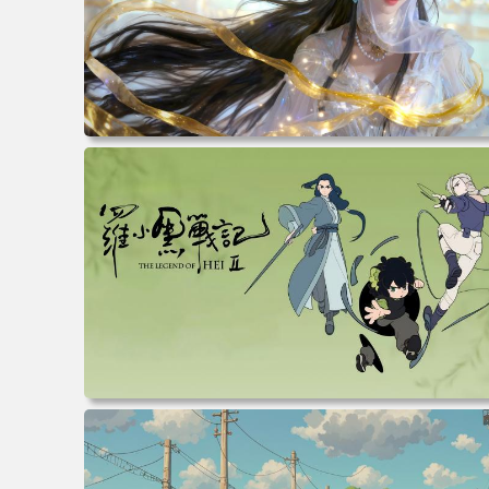
电脑壁纸 动漫 紫灵 冰清玉洁《凡人修仙传》4k壁纸 3840x
160 电脑桌面 高清壁纸 壁纸下载 壁纸大全
电脑壁纸 动漫 无限 罗小黑 罗小黑战记 罗小黑战记2 风息
鹿野师姐 电脑桌面 高清壁纸 壁纸下载 壁纸大全