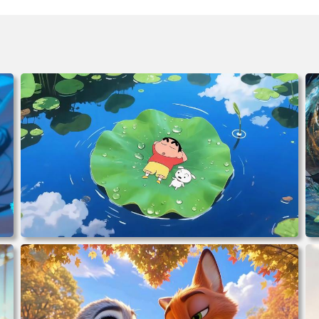
电脑壁纸 动漫角色 卡通场景 夏日休闲 夏日壁纸 治愈系 童
年回忆 荷塘荷叶 蜡笔小新 电脑桌面 高清壁纸 壁纸下载 壁
纸大全