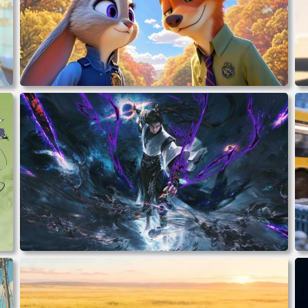
2
电脑壁纸 动漫 兔子朱迪 狐狸尼克 疯狂动物城 秋叶 秋天森
林 蓝天 4k壁纸 电脑桌面 高清壁纸 壁纸下载 壁纸大全
电脑壁纸 完美世界 荒天帝石昊 4K高清动漫壁纸 电脑桌面
高清壁纸 壁纸下载 壁纸大全