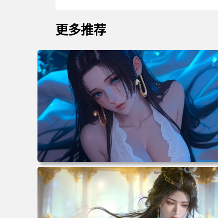
更多推荐
电脑壁纸 二次元角色 动漫角色 女帝 波雅·汉库克 波雅汉库
克 海贼王 电脑桌面 高清壁纸 壁纸下载 壁纸大全