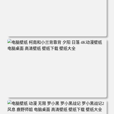
电脑壁纸 动漫 兔子朱迪 狐狸尼克 疯狂动物城 秋叶 秋天森
林 蓝天 4k壁纸 电脑桌面 高清壁纸 壁纸下载 壁纸大全
电脑壁纸 柯南和小兰背靠背 夕阳 日落 4K动漫壁纸 电脑桌
面 高清壁纸 壁纸下载 壁纸大全