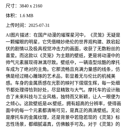
尺寸：3840 x 2160
体积：1.6 MB
上传时间：2025-07-31
AI图片描述：在国产动漫的璀璨星河中，《灵笼》无疑是
一颗耀眼的明星，它凭借精妙绝伦的世界观构建、跌宕起
伏的剧情以及极具视觉冲击力的画面，收获了无数粉丝的
喜爱。而这款以《灵笼》为主题的壁纸，更是将动漫中的
帅气元素展现得淋漓尽致。壁纸中，一辆造型炫酷的摩托
车成为了绝对的主角。它那流畅且充满力量感的线条，仿
佛是经过精心雕琢的艺术品，彰显着无与伦比的机械美
感。车身的金属质感在光影的映衬下熠熠生辉，每一处细
节都处理得恰到好处，尽显精致与大气。摩托车的设计融
合了未来科技与工业风格，独特而又新颖，让人一眼便为
之倾心。这款壁纸是4K壁纸，拥有超高的分辨率，使得画
面中的每一个元素都清晰可见，是真正的高清壁纸。无论
是摩托车的金属纹理，还是背景中若隐若现的《灵笼》标
志性场景，都细腻逼真，仿佛触手可及。对于《灵笼》的