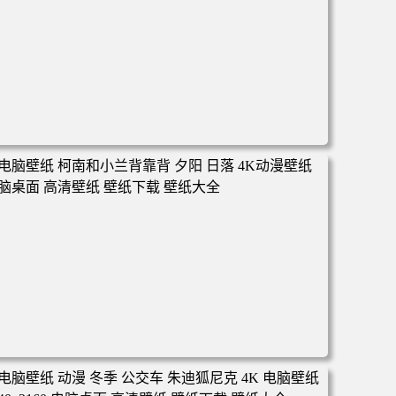
电脑壁纸 动漫 凡人修仙传 韩立 结婴 4k壁纸 3840x2160 电
脑桌面 高清壁纸 壁纸下载 壁纸大全
电脑壁纸 柯南和小兰背靠背 夕阳 日落 4K动漫壁纸 电脑桌