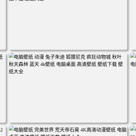
电脑壁纸 动漫角色 卡通场景 夏日休闲 夏日壁纸 治愈系 童
年回忆 荷塘荷叶 蜡笔小新 电脑桌面 高清壁纸 壁纸下载 壁
纸大全
2
电脑壁纸 动漫 兔子朱迪 狐狸尼克 疯狂动物城 秋叶 秋天森