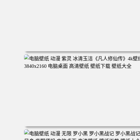
电脑壁纸 二次元角色 动漫角色 女帝 波雅·汉库克 波雅汉库
克 海贼王 电脑桌面 高清壁纸 壁纸下载 壁纸大全
电脑壁纸 动漫 紫灵 冰清玉洁《凡人修仙传》4k壁纸 3840x