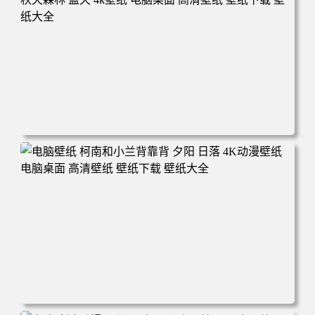
电脑壁纸 动漫 兔子朱迪 狐狸尼克 疯狂动物城 秋叶 秋天森
林 蓝天 4k壁纸 电脑桌面 高清壁纸 壁纸下载 壁纸大全
电脑壁纸 柯南和小兰背靠背 夕阳 日落 4K动漫壁纸 电脑桌