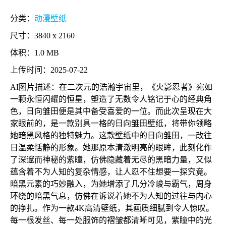
分类：
动漫壁纸
尺寸：3840 x 2160
体积：1.0 MB
上传时间：2025-07-22
AI图片描述：在二次元的浩瀚宇宙里，《火影忍者》宛如
一颗永恒闪耀的恒星，塑造了无数令人铭记于心的经典角
色，日向雏田便是其中备受喜爱的一位。而此次呈现在大
家眼前的，是一款别具一格的日向雏田壁纸，将带你领略
她暗黑风格的独特魅力。这款壁纸中的日向雏田，一改往
日温柔恬静的形象。她那原本清澈明亮的眼眸，此刻化作
了深邃而神秘的紫瞳，仿佛隐藏着无尽的黑暗力量，又似
蕴含着不为人知的复杂情感，让人忍不住想要一探究竟。
暗黑元素的巧妙融入，为她增添了几分冷峻与霸气，周身
环绕的暗黑气息，仿佛在诉说着她不为人知的过往与内心
的挣扎。作为一款4K高清壁纸，其画质细腻到令人惊叹。
每一根发丝、每一处服饰的褶皱都清晰可见，紫瞳中的光