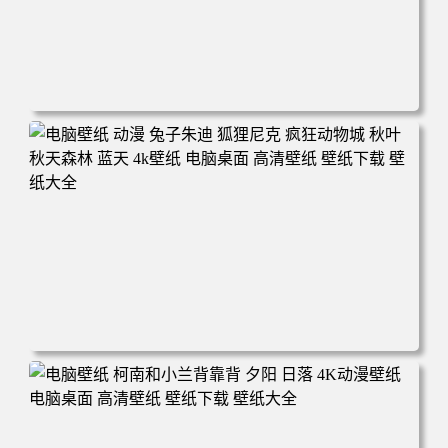
电脑壁纸 动漫 紫灵 冰清玉洁《凡人修仙传》4k壁纸 3840x2
160 电脑桌面 高清壁纸 壁纸下载 壁纸大全
电脑壁纸 动漫 兔子朱迪 狐狸尼克 疯狂动物城 秋叶 秋天森
林 蓝天 4k壁纸 电脑桌面 高清壁纸 壁纸下载 壁纸大全