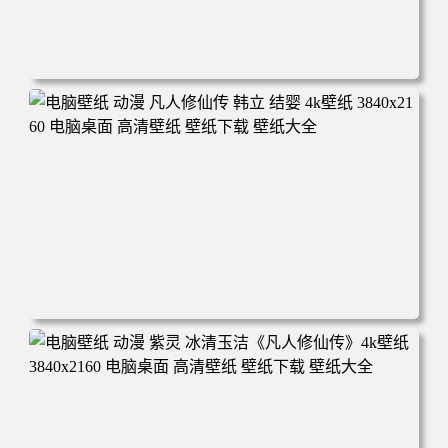
电脑壁纸 动漫角色 卡通场景 夏日休闲 夏日壁纸 治愈系 童
年回忆 荷塘荷叶 蜡笔小新 电脑桌面 高清壁纸 壁纸下载 壁
纸大全
电脑壁纸 动漫 凡人修仙传 韩立 结婴 4k壁纸 3840x2160 电
脑桌面 高清壁纸 壁纸下载 壁纸大全