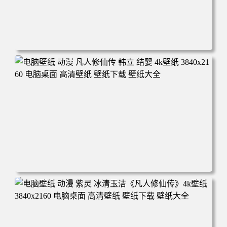
电脑壁纸 动漫角色 卡通场景 夏日休闲 夏日壁纸 治愈系 童
年回忆 荷塘荷叶 蜡笔小新 电脑桌面 高清壁纸 壁纸下载 壁
纸大全
电脑壁纸 动漫 凡人修仙传 韩立 结婴 4k壁纸 3840x2160 电
脑桌面 高清壁纸 壁纸下载 壁纸大全