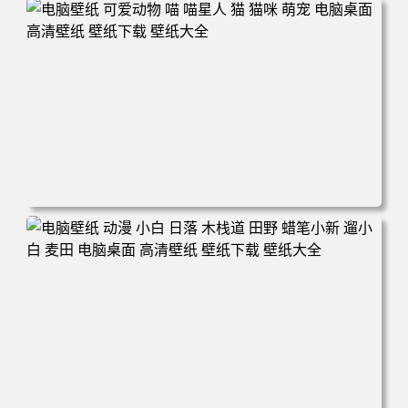
电脑壁纸 动漫 冬季 公交车 朱迪狐尼克 4K 电脑壁纸 3840x2
160 电脑桌面 高清壁纸 壁纸下载 壁纸大全
电脑壁纸 可爱动物 喵 喵星人 猫 猫咪 萌宠 电脑桌面 高清壁
纸 壁纸下载 壁纸大全