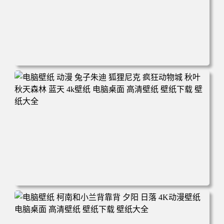
电脑壁纸 动漫 紫灵 冰清玉洁《凡人修仙传》4k壁纸 3840x2
160 电脑桌面 高清壁纸 壁纸下载 壁纸大全
电脑壁纸 动漫 兔子朱迪 狐狸尼克 疯狂动物城 秋叶 秋天森
林 蓝天 4k壁纸 电脑桌面 高清壁纸 壁纸下载 壁纸大全