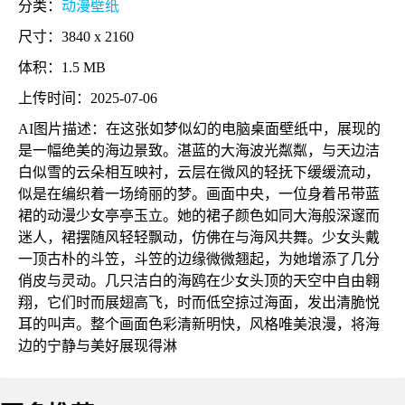
分类：
动漫壁纸
尺寸：3840 x 2160
体积：1.5 MB
上传时间：2025-07-06
AI图片描述：在这张如梦似幻的电脑桌面壁纸中，展现的
是一幅绝美的海边景致。湛蓝的大海波光粼粼，与天边洁
白似雪的云朵相互映衬，云层在微风的轻抚下缓缓流动，
似是在编织着一场绮丽的梦。画面中央，一位身着吊带蓝
裙的动漫少女亭亭玉立。她的裙子颜色如同大海般深邃而
迷人，裙摆随风轻轻飘动，仿佛在与海风共舞。少女头戴
一顶古朴的斗笠，斗笠的边缘微微翘起，为她增添了几分
俏皮与灵动。几只洁白的海鸥在少女头顶的天空中自由翱
翔，它们时而展翅高飞，时而低空掠过海面，发出清脆悦
耳的叫声。整个画面色彩清新明快，风格唯美浪漫，将海
边的宁静与美好展现得淋