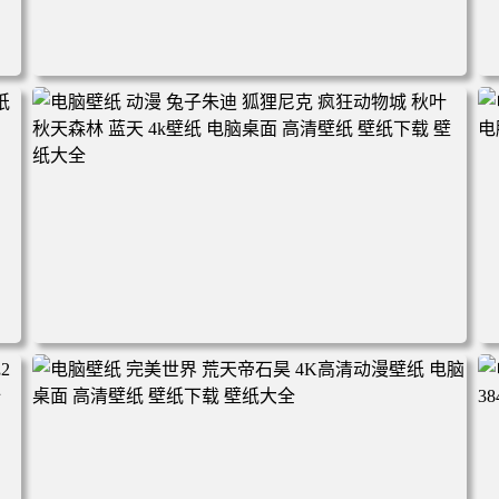
电脑壁纸 动漫角色 卡通场景 夏日休闲 夏日壁纸 治愈系 童
年回忆 荷塘荷叶 蜡笔小新 电脑桌面 高清壁纸 壁纸下载 壁
纸大全
2
电脑壁纸 动漫 兔子朱迪 狐狸尼克 疯狂动物城 秋叶 秋天森
林 蓝天 4k壁纸 电脑桌面 高清壁纸 壁纸下载 壁纸大全