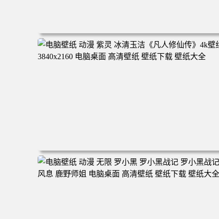
电脑壁纸 二次元角色 动漫角色 女帝 波雅·汉库克 波雅汉库
克 海贼王 电脑桌面 高清壁纸 壁纸下载 壁纸大全
电脑壁纸 动漫 紫灵 冰清玉洁《凡人修仙传》4k壁纸 3840x
160 电脑桌面 高清壁纸 壁纸下载 壁纸大全