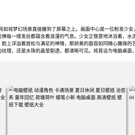
，宛如将梦幻场景直接搬到了屏幕之上。画面中心是一位粉发少
仿佛每一缕发丝都蕴含着浪漫的气息。少女正惬意地沐浴着，水
，脸上洋溢着放松与满足的神情，那娇美的面容如同精心雕琢的艺
的纹理，还是水珠的晶莹剔透，都清晰可见。将其设为电脑桌面