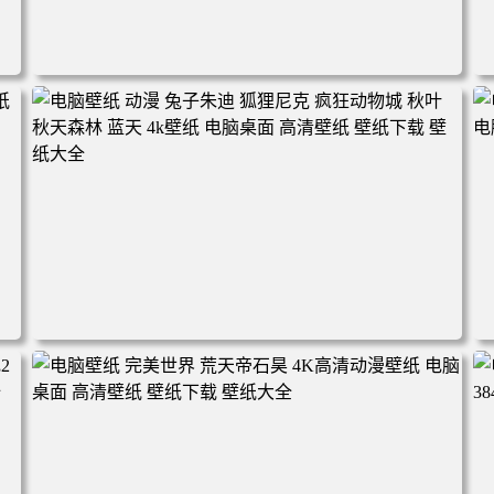
电脑壁纸 动漫角色 卡通场景 夏日休闲 夏日壁纸 治愈系 童
年回忆 荷塘荷叶 蜡笔小新 电脑桌面 高清壁纸 壁纸下载 壁
纸大全
2
电脑壁纸 动漫 兔子朱迪 狐狸尼克 疯狂动物城 秋叶 秋天森
林 蓝天 4k壁纸 电脑桌面 高清壁纸 壁纸下载 壁纸大全