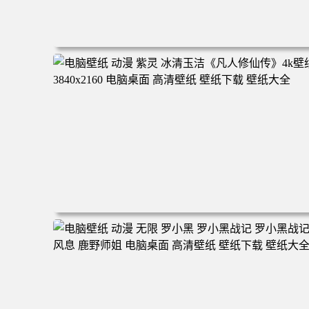
电脑壁纸 二次元角色 动漫角色 女帝 波雅·汉库克 波雅汉库
克 海贼王 电脑桌面 高清壁纸 壁纸下载 壁纸大全
电脑壁纸 动漫 紫灵 冰清玉洁《凡人修仙传》4k壁纸 3840x
160 电脑桌面 高清壁纸 壁纸下载 壁纸大全