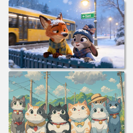
电脑壁纸 完美世界 荒天帝石昊 4K高清动漫壁纸 电脑桌面
高清壁纸 壁纸下载 壁纸大全
电脑壁纸 动漫 冬季 公交车 朱迪狐尼克 4K 电脑壁纸 3840x2
160 电脑桌面 高清壁纸 壁纸下载 壁纸大全