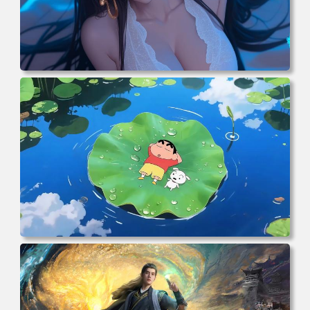
电脑壁纸 二次元角色 动漫角色 女帝 波雅·汉库克 波雅汉库
克 海贼王 电脑桌面 高清壁纸 壁纸下载 壁纸大全
电脑壁纸 动漫角色 卡通场景 夏日休闲 夏日壁纸 治愈系 童
年回忆 荷塘荷叶 蜡笔小新 电脑桌面 高清壁纸 壁纸下载 壁
纸大全