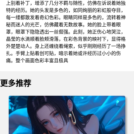
上别着补丁，增添了几分不羁与随性，仿佛在诉说着她独
特的经历。她的头发是多色的，如同绚丽的彩虹般夺目，
每一缕都散发着奇幻色彩。眼睛同样是多色的，流转着神
秘而迷人的光芒，仿佛藏着无数故事。她的脸上带着眼
罩，眼罩下隐隐透出一丝倔强。此刻，她正伤心地哭泣，
晶莹的水滴顺着脸颊滑落，在彩色背景的映衬下，显得格
外楚楚动人。身上还缠绕着绳索，似乎刚刚经历了一场挣
扎。手臂上贴着创可贴，暗示着她或许经历过小小的伤
痛。整个画面色彩丰富且极具
更多推荐