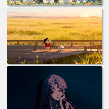
电脑壁纸 可爱动物 喵 喵星人 猫 猫咪 萌宠 电脑桌面 高清壁
纸 壁纸下载 壁纸大全
电脑壁纸 动漫 小白 日落 木栈道 田野 蜡笔小新 遛小白 麦田
电脑桌面 高清壁纸 壁纸下载 壁纸大全