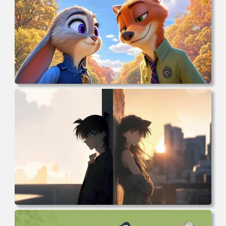
电脑壁纸 动漫 兔子朱迪 狐狸尼克 疯狂动物城 秋叶 秋天森
林 蓝天 4k壁纸 电脑桌面 高清壁纸 壁纸下载 壁纸大全
电脑壁纸 柯南和小兰背靠背 夕阳 日落 4K动漫壁纸 电脑桌