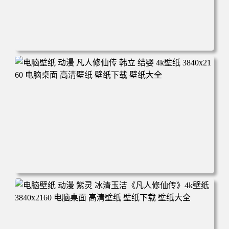
电脑壁纸 动漫角色 卡通场景 夏日休闲 夏日壁纸 治愈系 童
年回忆 荷塘荷叶 蜡笔小新 电脑桌面 高清壁纸 壁纸下载 壁
纸大全
电脑壁纸 动漫 凡人修仙传 韩立 结婴 4k壁纸 3840x2160 电
脑桌面 高清壁纸 壁纸下载 壁纸大全