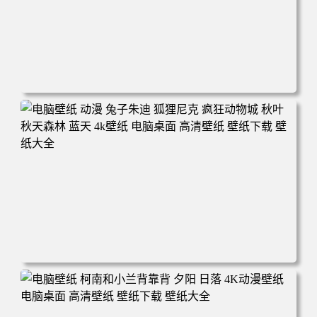
电脑壁纸 动漫 紫灵 冰清玉洁《凡人修仙传》4k壁纸 3840x2
160 电脑桌面 高清壁纸 壁纸下载 壁纸大全
电脑壁纸 动漫 兔子朱迪 狐狸尼克 疯狂动物城 秋叶 秋天森
林 蓝天 4k壁纸 电脑桌面 高清壁纸 壁纸下载 壁纸大全