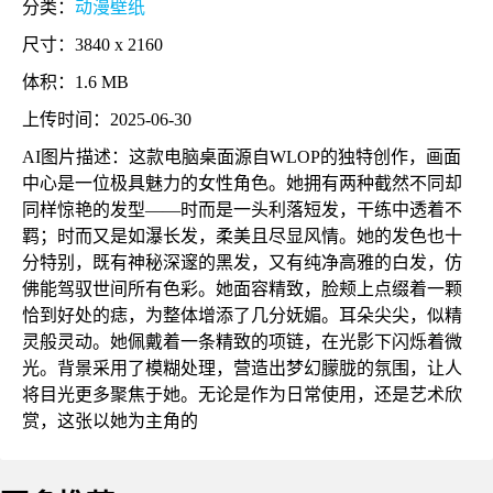
分类：
动漫壁纸
尺寸：3840 x 2160
体积：1.6 MB
上传时间：2025-06-30
AI图片描述：这款电脑桌面源自WLOP的独特创作，画面
中心是一位极具魅力的女性角色。她拥有两种截然不同却
同样惊艳的发型——时而是一头利落短发，干练中透着不
羁；时而又是如瀑长发，柔美且尽显风情。她的发色也十
分特别，既有神秘深邃的黑发，又有纯净高雅的白发，仿
佛能驾驭世间所有色彩。她面容精致，脸颊上点缀着一颗
恰到好处的痣，为整体增添了几分妩媚。耳朵尖尖，似精
灵般灵动。她佩戴着一条精致的项链，在光影下闪烁着微
光。背景采用了模糊处理，营造出梦幻朦胧的氛围，让人
将目光更多聚焦于她。无论是作为日常使用，还是艺术欣
赏，这张以她为主角的