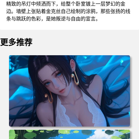
精致的吊灯中倾洒而下，给整个卧室镀上一层梦幻的金
边。墙壁上张贴着金克丝自己绘制的涂鸦，那些张扬的线
条与跳跃的色彩，是她叛逆与自由的宣言。
更多推荐
电脑壁纸 二次元角色 动漫角色 女帝 波雅·汉库克 波雅汉库