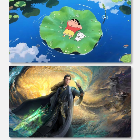
克 海贼王 电脑桌面 高清壁纸 壁纸下载 壁纸大全
电脑壁纸 动漫角色 卡通场景 夏日休闲 夏日壁纸 治愈系 童
年回忆 荷塘荷叶 蜡笔小新 电脑桌面 高清壁纸 壁纸下载 壁
纸大全