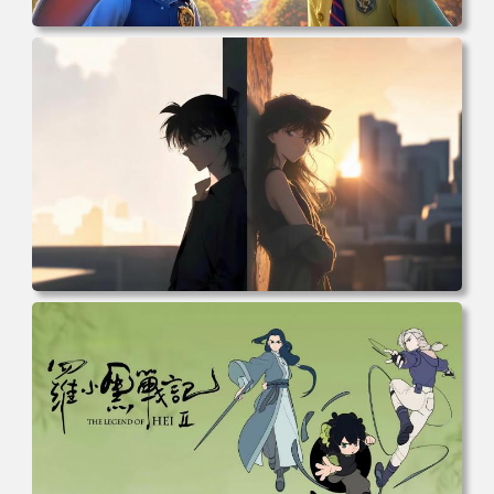
电脑壁纸 动漫 兔子朱迪 狐狸尼克 疯狂动物城 秋叶 秋天森
林 蓝天 4k壁纸 电脑桌面 高清壁纸 壁纸下载 壁纸大全
电脑壁纸 柯南和小兰背靠背 夕阳 日落 4K动漫壁纸 电脑桌
面 高清壁纸 壁纸下载 壁纸大全