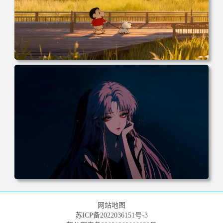
电脑壁纸 动漫 小白 日落 木栈道 田野 蜡笔小新 遛小白 麦田
电脑桌面 高清壁纸 壁纸下载 壁纸大全
电脑壁纸 动漫 《罪恶王冠》楪祈 粉发 红瞳 暗黑系 4k壁纸
电脑桌面 高清壁纸 壁纸下载 壁纸大全
网站地图
苏ICP备2022036151号-3