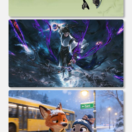
电脑壁纸 动漫 无限 罗小黑 罗小黑战记 罗小黑战记2 风息
鹿野师姐 电脑桌面 高清壁纸 壁纸下载 壁纸大全
电脑壁纸 完美世界 荒天帝石昊 4K高清动漫壁纸 电脑桌面
高清壁纸 壁纸下载 壁纸大全