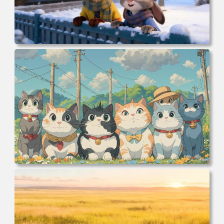
电脑壁纸 动漫 冬季 公交车 朱迪狐尼克 4K 电脑壁纸 3840x2
160 电脑桌面 高清壁纸 壁纸下载 壁纸大全
电脑壁纸 可爱动物 喵 喵星人 猫 猫咪 萌宠 电脑桌面 高清壁
纸 壁纸下载 壁纸大全