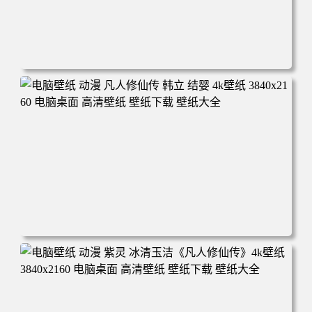
电脑壁纸 动漫角色 卡通场景 夏日休闲 夏日壁纸 治愈系 童
年回忆 荷塘荷叶 蜡笔小新 电脑桌面 高清壁纸 壁纸下载 壁
纸大全
电脑壁纸 动漫 凡人修仙传 韩立 结婴 4k壁纸 3840x2160 电
脑桌面 高清壁纸 壁纸下载 壁纸大全