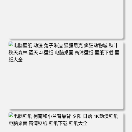
电脑壁纸 动漫 紫灵 冰清玉洁《凡人修仙传》4k壁纸 3840x2
160 电脑桌面 高清壁纸 壁纸下载 壁纸大全
电脑壁纸 动漫 兔子朱迪 狐狸尼克 疯狂动物城 秋叶 秋天森
林 蓝天 4k壁纸 电脑桌面 高清壁纸 壁纸下载 壁纸大全