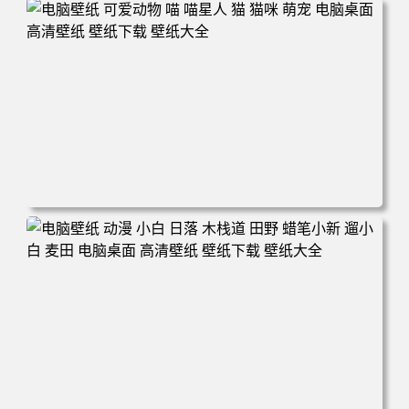
电脑壁纸 动漫 冬季 公交车 朱迪狐尼克 4K 电脑壁纸 3840x2
160 电脑桌面 高清壁纸 壁纸下载 壁纸大全
电脑壁纸 可爱动物 喵 喵星人 猫 猫咪 萌宠 电脑桌面 高清壁
纸 壁纸下载 壁纸大全