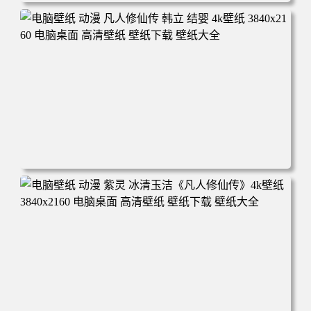
电脑壁纸 动漫角色 卡通场景 夏日休闲 夏日壁纸 治愈系 童
年回忆 荷塘荷叶 蜡笔小新 电脑桌面 高清壁纸 壁纸下载 壁
纸大全
电脑壁纸 动漫 凡人修仙传 韩立 结婴 4k壁纸 3840x2160 电
脑桌面 高清壁纸 壁纸下载 壁纸大全