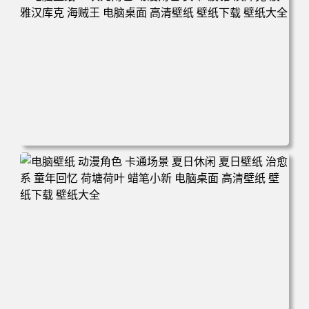
电脑壁纸 二次元角色 动漫角色 女帝 波雅·汉库克 波雅汉库
克 海贼王 电脑桌面 高清壁纸 壁纸下载 壁纸大全