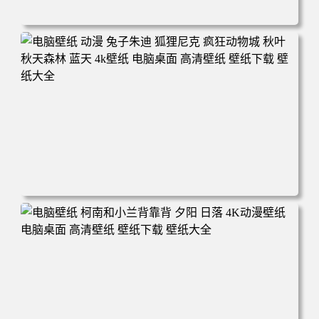
电脑壁纸 动漫 紫灵 冰清玉洁《凡人修仙传》4k壁纸 3840x2
160 电脑桌面 高清壁纸 壁纸下载 壁纸大全
电脑壁纸 动漫 兔子朱迪 狐狸尼克 疯狂动物城 秋叶 秋天森
林 蓝天 4k壁纸 电脑桌面 高清壁纸 壁纸下载 壁纸大全