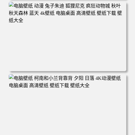
电脑壁纸 动漫 紫灵 冰清玉洁《凡人修仙传》4k壁纸 3840x2
160 电脑桌面 高清壁纸 壁纸下载 壁纸大全
电脑壁纸 动漫 兔子朱迪 狐狸尼克 疯狂动物城 秋叶 秋天森
林 蓝天 4k壁纸 电脑桌面 高清壁纸 壁纸下载 壁纸大全