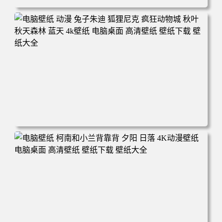
电脑壁纸 动漫 紫灵 冰清玉洁《凡人修仙传》4k壁纸 3840x2
160 电脑桌面 高清壁纸 壁纸下载 壁纸大全
电脑壁纸 动漫 兔子朱迪 狐狸尼克 疯狂动物城 秋叶 秋天森
林 蓝天 4k壁纸 电脑桌面 高清壁纸 壁纸下载 壁纸大全