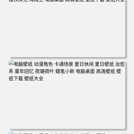
电脑壁纸 二次元角色 动漫角色 女帝 波雅·汉库克 波雅汉库
克 海贼王 电脑桌面 高清壁纸 壁纸下载 壁纸大全
电脑壁纸 动漫角色 卡通场景 夏日休闲 夏日壁纸 治愈系 童