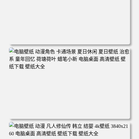
电脑壁纸 二次元角色 动漫角色 女帝 波雅·汉库克 波雅汉库
克 海贼王 电脑桌面 高清壁纸 壁纸下载 壁纸大全
电脑壁纸 动漫角色 卡通场景 夏日休闲 夏日壁纸 治愈系 童
年回忆 荷塘荷叶 蜡笔小新 电脑桌面 高清壁纸 壁纸下载 壁