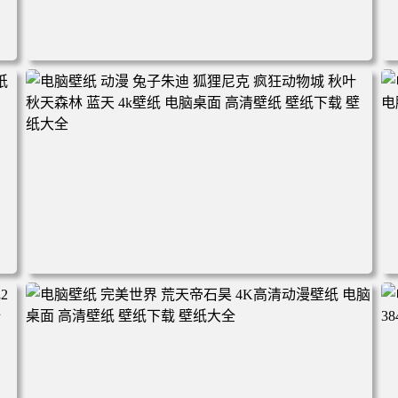
电脑壁纸 动漫角色 卡通场景 夏日休闲 夏日壁纸 治愈系 童
年回忆 荷塘荷叶 蜡笔小新 电脑桌面 高清壁纸 壁纸下载 壁
纸大全
2
电脑壁纸 动漫 兔子朱迪 狐狸尼克 疯狂动物城 秋叶 秋天森
林 蓝天 4k壁纸 电脑桌面 高清壁纸 壁纸下载 壁纸大全