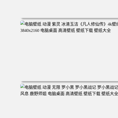
电脑壁纸 二次元角色 动漫角色 女帝 波雅·汉库克 波雅汉库
克 海贼王 电脑桌面 高清壁纸 壁纸下载 壁纸大全
电脑壁纸 动漫 紫灵 冰清玉洁《凡人修仙传》4k壁纸 3840x
160 电脑桌面 高清壁纸 壁纸下载 壁纸大全