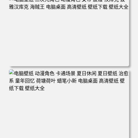
电脑壁纸 二次元角色 动漫角色 女帝 波雅·汉库克 波雅汉库
克 海贼王 电脑桌面 高清壁纸 壁纸下载 壁纸大全