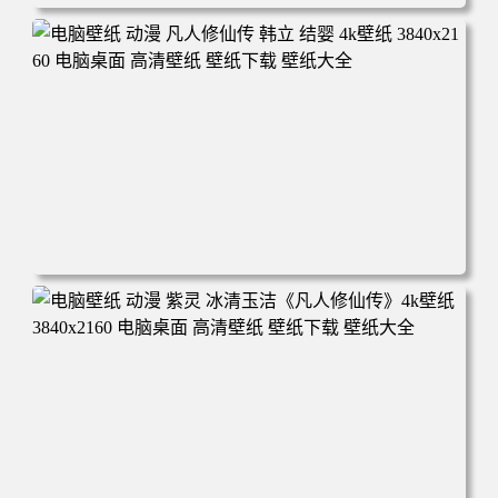
电脑壁纸 动漫角色 卡通场景 夏日休闲 夏日壁纸 治愈系 童
年回忆 荷塘荷叶 蜡笔小新 电脑桌面 高清壁纸 壁纸下载 壁
纸大全
电脑壁纸 动漫 凡人修仙传 韩立 结婴 4k壁纸 3840x2160 电
脑桌面 高清壁纸 壁纸下载 壁纸大全