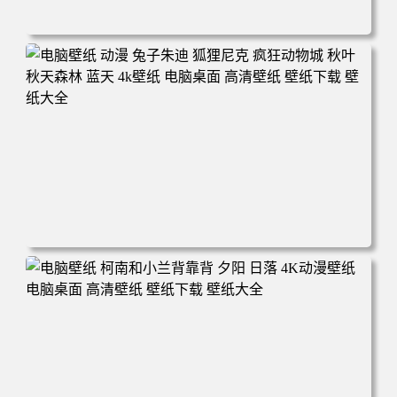
电脑壁纸 动漫 紫灵 冰清玉洁《凡人修仙传》4k壁纸 3840x2
160 电脑桌面 高清壁纸 壁纸下载 壁纸大全
电脑壁纸 动漫 兔子朱迪 狐狸尼克 疯狂动物城 秋叶 秋天森
林 蓝天 4k壁纸 电脑桌面 高清壁纸 壁纸下载 壁纸大全