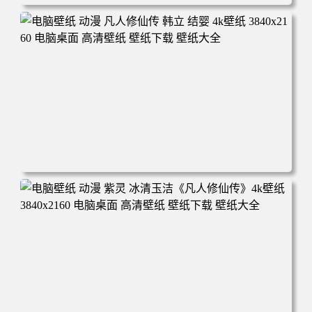
电脑壁纸 动漫角色 卡通场景 夏日休闲 夏日壁纸 治愈系 童
年回忆 荷塘荷叶 蜡笔小新 电脑桌面 高清壁纸 壁纸下载 壁
纸大全
电脑壁纸 动漫 凡人修仙传 韩立 结婴 4k壁纸 3840x2160 电
脑桌面 高清壁纸 壁纸下载 壁纸大全