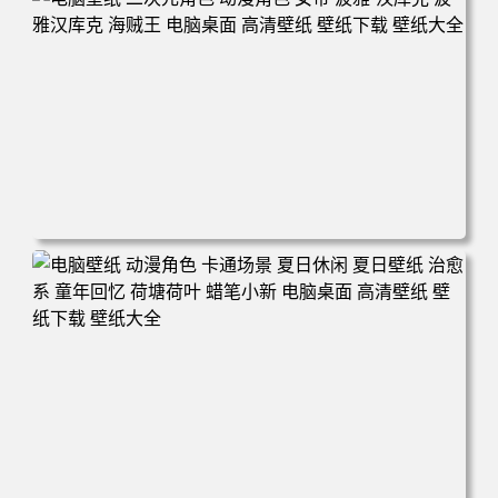
电脑壁纸 二次元角色 动漫角色 女帝 波雅·汉库克 波雅汉库
克 海贼王 电脑桌面 高清壁纸 壁纸下载 壁纸大全