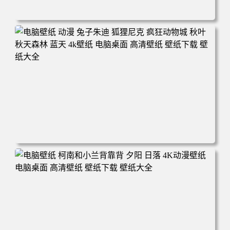
电脑壁纸 动漫 紫灵 冰清玉洁《凡人修仙传》4k壁纸 3840x2
160 电脑桌面 高清壁纸 壁纸下载 壁纸大全
电脑壁纸 动漫 兔子朱迪 狐狸尼克 疯狂动物城 秋叶 秋天森
林 蓝天 4k壁纸 电脑桌面 高清壁纸 壁纸下载 壁纸大全