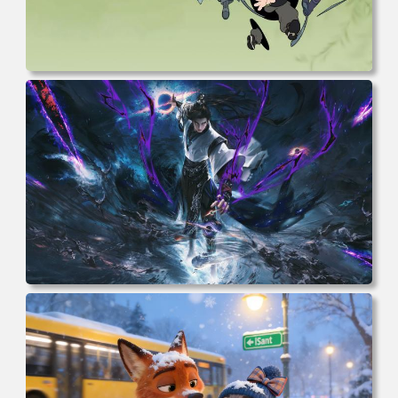
电脑壁纸 动漫 无限 罗小黑 罗小黑战记 罗小黑战记2 风息
鹿野师姐 电脑桌面 高清壁纸 壁纸下载 壁纸大全
电脑壁纸 完美世界 荒天帝石昊 4K高清动漫壁纸 电脑桌面
高清壁纸 壁纸下载 壁纸大全