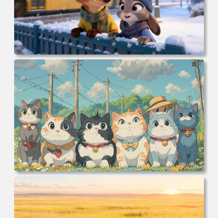
电脑壁纸 动漫 冬季 公交车 朱迪狐尼克 4K 电脑壁纸 3840x2
160 电脑桌面 高清壁纸 壁纸下载 壁纸大全
电脑壁纸 可爱动物 喵 喵星人 猫 猫咪 萌宠 电脑桌面 高清壁
纸 壁纸下载 壁纸大全