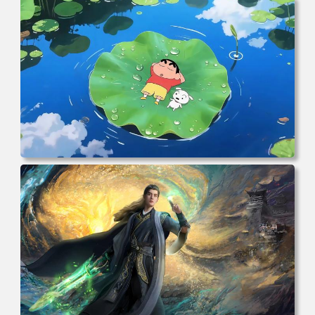
克 海贼王 电脑桌面 高清壁纸 壁纸下载 壁纸大全
电脑壁纸 动漫角色 卡通场景 夏日休闲 夏日壁纸 治愈系 童
年回忆 荷塘荷叶 蜡笔小新 电脑桌面 高清壁纸 壁纸下载 壁
纸大全