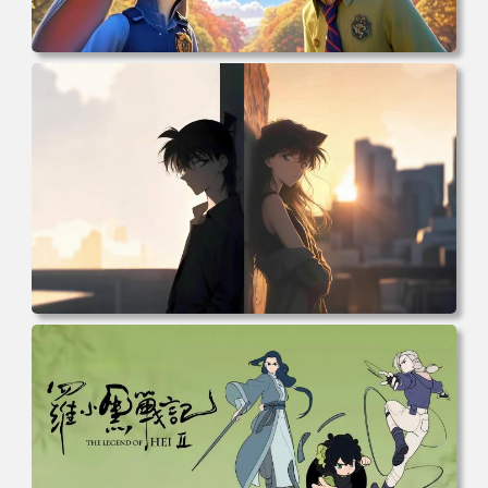
电脑壁纸 动漫 兔子朱迪 狐狸尼克 疯狂动物城 秋叶 秋天森
林 蓝天 4k壁纸 电脑桌面 高清壁纸 壁纸下载 壁纸大全
电脑壁纸 柯南和小兰背靠背 夕阳 日落 4K动漫壁纸 电脑桌
面 高清壁纸 壁纸下载 壁纸大全