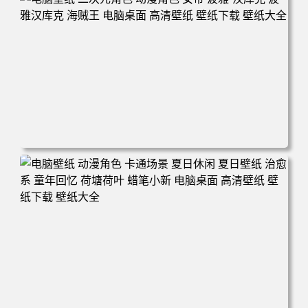
电脑壁纸 二次元角色 动漫角色 女帝 波雅·汉库克 波雅汉库
克 海贼王 电脑桌面 高清壁纸 壁纸下载 壁纸大全