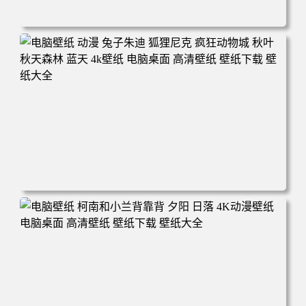
电脑壁纸 动漫 紫灵 冰清玉洁《凡人修仙传》4k壁纸 3840x2
160 电脑桌面 高清壁纸 壁纸下载 壁纸大全
电脑壁纸 动漫 兔子朱迪 狐狸尼克 疯狂动物城 秋叶 秋天森
林 蓝天 4k壁纸 电脑桌面 高清壁纸 壁纸下载 壁纸大全