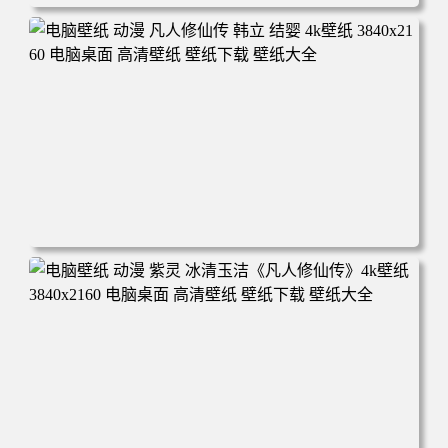
电脑壁纸 动漫角色 卡通场景 夏日休闲 夏日壁纸 治愈系 童
年回忆 荷塘荷叶 蜡笔小新 电脑桌面 高清壁纸 壁纸下载 壁
纸大全
电脑壁纸 动漫 凡人修仙传 韩立 结婴 4k壁纸 3840x2160 电
脑桌面 高清壁纸 壁纸下载 壁纸大全