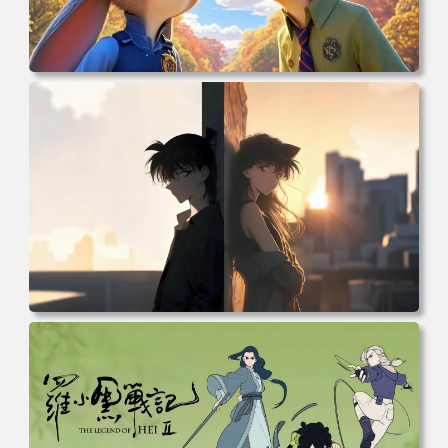
电脑壁纸 动漫 兔子朱迪 狐狸尼克 疯狂动物城 秋叶 秋天森
林 蓝天 4k壁纸 电脑桌面 高清壁纸 壁纸下载 壁纸大全
电脑壁纸 柯南和小兰背靠背 夕阳 日落 4K动漫壁纸 电脑桌
面 高清壁纸 壁纸下载 壁纸大全