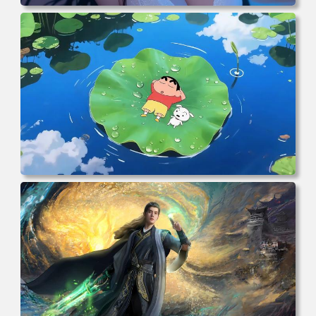
电脑壁纸 二次元角色 动漫角色 女帝 波雅·汉库克 波雅汉库
克 海贼王 电脑桌面 高清壁纸 壁纸下载 壁纸大全
电脑壁纸 动漫角色 卡通场景 夏日休闲 夏日壁纸 治愈系 童
年回忆 荷塘荷叶 蜡笔小新 电脑桌面 高清壁纸 壁纸下载 壁
纸大全