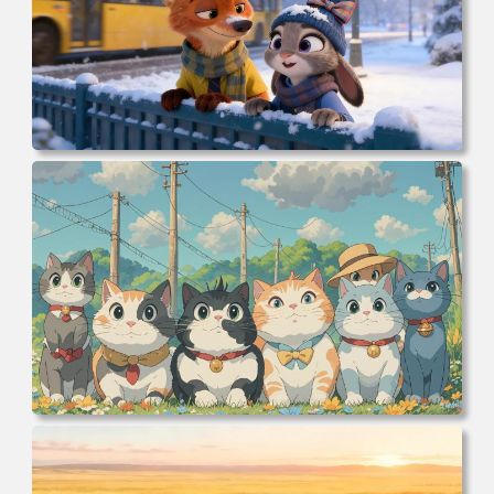
电脑壁纸 动漫 冬季 公交车 朱迪狐尼克 4K 电脑壁纸 3840x2
160 电脑桌面 高清壁纸 壁纸下载 壁纸大全
电脑壁纸 可爱动物 喵 喵星人 猫 猫咪 萌宠 电脑桌面 高清壁
纸 壁纸下载 壁纸大全