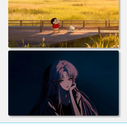
电脑壁纸 动漫 小白 日落 木栈道 田野 蜡笔小新 遛小白 麦田
电脑桌面 高清壁纸 壁纸下载 壁纸大全
电脑壁纸 动漫 《罪恶王冠》楪祈 粉发 红瞳 暗黑系 4k壁纸