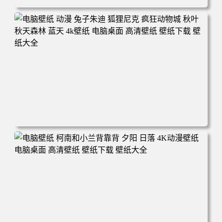
电脑壁纸 动漫 紫灵 冰清玉洁《凡人修仙传》4k壁纸 3840x2
160 电脑桌面 高清壁纸 壁纸下载 壁纸大全
电脑壁纸 动漫 兔子朱迪 狐狸尼克 疯狂动物城 秋叶 秋天森
林 蓝天 4k壁纸 电脑桌面 高清壁纸 壁纸下载 壁纸大全