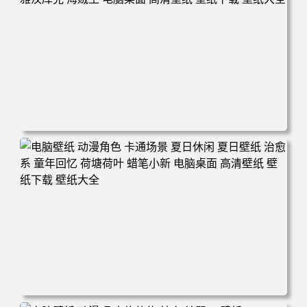
电脑壁纸 二次元角色 动漫角色 女帝 波雅·汉库克 波雅汉库
克 海贼王 电脑桌面 高清壁纸 壁纸下载 壁纸大全
电脑壁纸 动漫角色 卡通场景 夏日休闲 夏日壁纸 治愈系 童