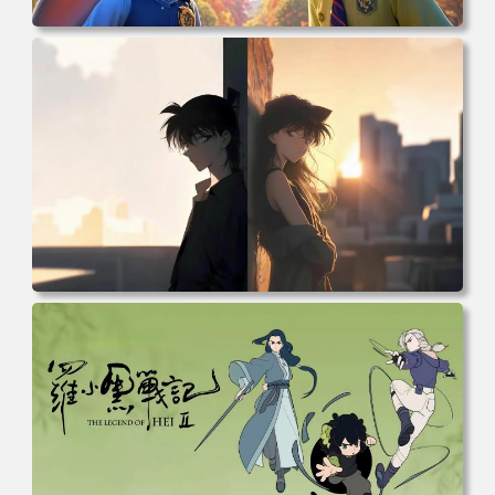
电脑壁纸 动漫 兔子朱迪 狐狸尼克 疯狂动物城 秋叶 秋天森
林 蓝天 4k壁纸 电脑桌面 高清壁纸 壁纸下载 壁纸大全
电脑壁纸 柯南和小兰背靠背 夕阳 日落 4K动漫壁纸 电脑桌
面 高清壁纸 壁纸下载 壁纸大全