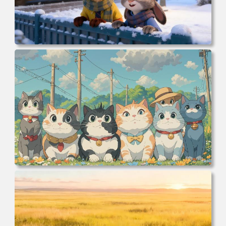
电脑壁纸 动漫 冬季 公交车 朱迪狐尼克 4K 电脑壁纸 3840x2
160 电脑桌面 高清壁纸 壁纸下载 壁纸大全
电脑壁纸 可爱动物 喵 喵星人 猫 猫咪 萌宠 电脑桌面 高清壁
纸 壁纸下载 壁纸大全