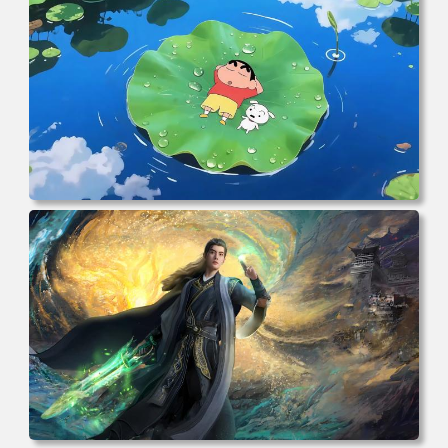
克 海贼王 电脑桌面 高清壁纸 壁纸下载 壁纸大全
电脑壁纸 动漫角色 卡通场景 夏日休闲 夏日壁纸 治愈系 童
年回忆 荷塘荷叶 蜡笔小新 电脑桌面 高清壁纸 壁纸下载 壁
纸大全