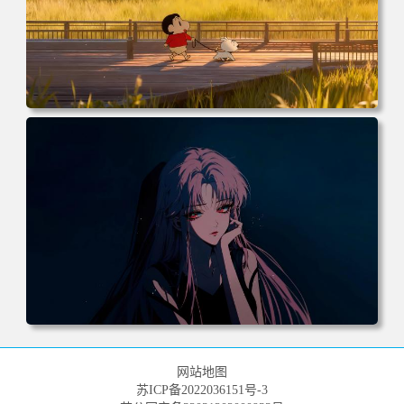
电脑壁纸 动漫 小白 日落 木栈道 田野 蜡笔小新 遛小白 麦田
电脑桌面 高清壁纸 壁纸下载 壁纸大全
电脑壁纸 动漫 《罪恶王冠》楪祈 粉发 红瞳 暗黑系 4k壁纸
电脑桌面 高清壁纸 壁纸下载 壁纸大全
网站地图
苏ICP备2022036151号-3