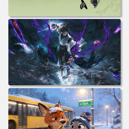
电脑壁纸 动漫 无限 罗小黑 罗小黑战记 罗小黑战记2 风息
鹿野师姐 电脑桌面 高清壁纸 壁纸下载 壁纸大全
电脑壁纸 完美世界 荒天帝石昊 4K高清动漫壁纸 电脑桌面
高清壁纸 壁纸下载 壁纸大全