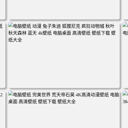
电脑壁纸 动漫角色 卡通场景 夏日休闲 夏日壁纸 治愈系 童
年回忆 荷塘荷叶 蜡笔小新 电脑桌面 高清壁纸 壁纸下载 壁
纸大全
2
电脑壁纸 动漫 兔子朱迪 狐狸尼克 疯狂动物城 秋叶 秋天森
林 蓝天 4k壁纸 电脑桌面 高清壁纸 壁纸下载 壁纸大全