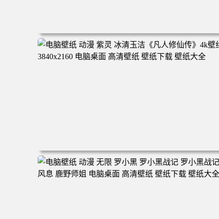
电脑壁纸 二次元角色 动漫角色 女帝 波雅·汉库克 波雅汉库
克 海贼王 电脑桌面 高清壁纸 壁纸下载 壁纸大全
电脑壁纸 动漫 紫灵 冰清玉洁《凡人修仙传》4k壁纸 3840x
160 电脑桌面 高清壁纸 壁纸下载 壁纸大全