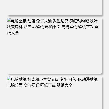
电脑壁纸 动漫 紫灵 冰清玉洁《凡人修仙传》4k壁纸 3840x2
160 电脑桌面 高清壁纸 壁纸下载 壁纸大全
电脑壁纸 动漫 兔子朱迪 狐狸尼克 疯狂动物城 秋叶 秋天森
林 蓝天 4k壁纸 电脑桌面 高清壁纸 壁纸下载 壁纸大全