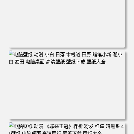
电脑壁纸 可爱动物 喵 喵星人 猫 猫咪 萌宠 电脑桌面 高清壁
纸 壁纸下载 壁纸大全
电脑壁纸 动漫 小白 日落 木栈道 田野 蜡笔小新 遛小白 麦田
电脑桌面 高清壁纸 壁纸下载 壁纸大全