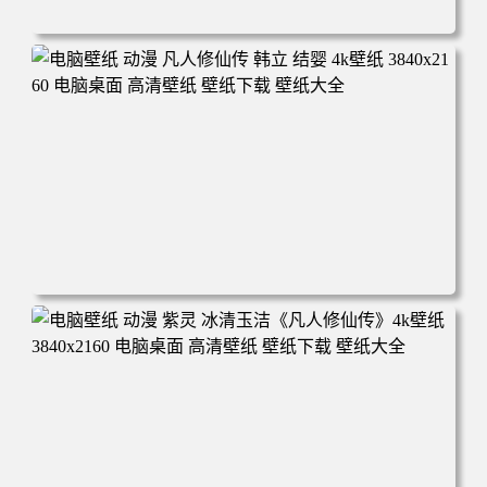
电脑壁纸 动漫角色 卡通场景 夏日休闲 夏日壁纸 治愈系 童
年回忆 荷塘荷叶 蜡笔小新 电脑桌面 高清壁纸 壁纸下载 壁
纸大全
电脑壁纸 动漫 凡人修仙传 韩立 结婴 4k壁纸 3840x2160 电
脑桌面 高清壁纸 壁纸下载 壁纸大全