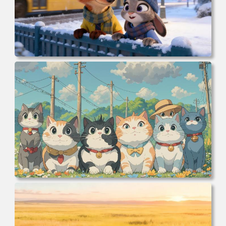
电脑壁纸 动漫 冬季 公交车 朱迪狐尼克 4K 电脑壁纸 3840x2
160 电脑桌面 高清壁纸 壁纸下载 壁纸大全
电脑壁纸 可爱动物 喵 喵星人 猫 猫咪 萌宠 电脑桌面 高清壁
纸 壁纸下载 壁纸大全