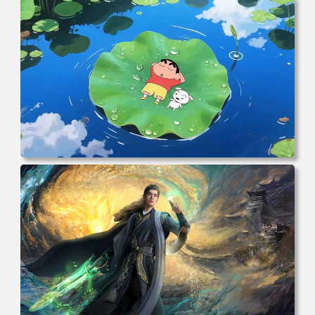
克 海贼王 电脑桌面 高清壁纸 壁纸下载 壁纸大全
电脑壁纸 动漫角色 卡通场景 夏日休闲 夏日壁纸 治愈系 童
年回忆 荷塘荷叶 蜡笔小新 电脑桌面 高清壁纸 壁纸下载 壁
纸大全