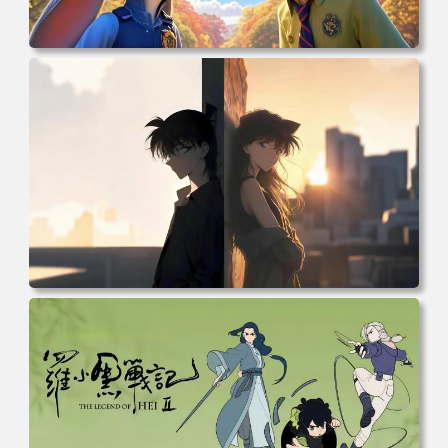
电脑壁纸 动漫 兔子朱迪 狐狸尼克 疯狂动物城 秋叶 秋天森
林 蓝天 4k壁纸 电脑桌面 高清壁纸 壁纸下载 壁纸大全
电脑壁纸 柯南和小兰背靠背 夕阳 日落 4K动漫壁纸 电脑桌
面 高清壁纸 壁纸下载 壁纸大全