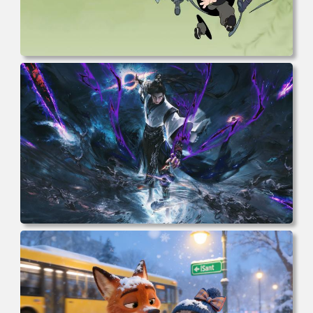
电脑壁纸 动漫 无限 罗小黑 罗小黑战记 罗小黑战记2 风息
鹿野师姐 电脑桌面 高清壁纸 壁纸下载 壁纸大全
电脑壁纸 完美世界 荒天帝石昊 4K高清动漫壁纸 电脑桌面
高清壁纸 壁纸下载 壁纸大全