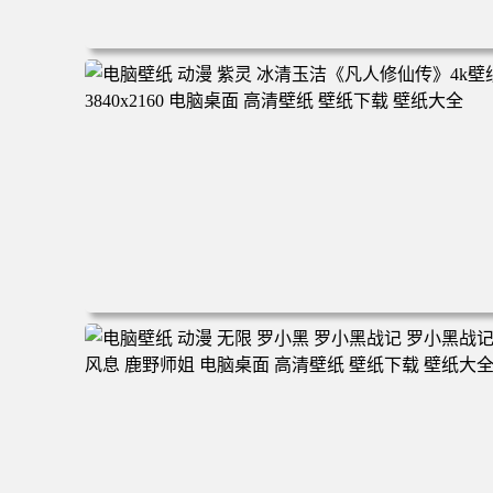
电脑壁纸 二次元角色 动漫角色 女帝 波雅·汉库克 波雅汉库
克 海贼王 电脑桌面 高清壁纸 壁纸下载 壁纸大全
电脑壁纸 动漫 紫灵 冰清玉洁《凡人修仙传》4k壁纸 3840x
160 电脑桌面 高清壁纸 壁纸下载 壁纸大全