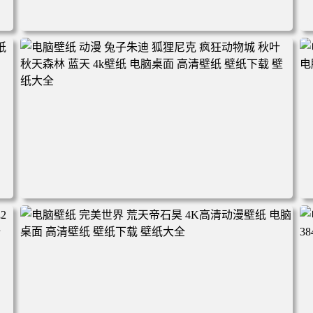
电脑壁纸 动漫角色 卡通场景 夏日休闲 夏日壁纸 治愈系 童
年回忆 荷塘荷叶 蜡笔小新 电脑桌面 高清壁纸 壁纸下载 壁
纸大全
2
电脑壁纸 动漫 兔子朱迪 狐狸尼克 疯狂动物城 秋叶 秋天森
林 蓝天 4k壁纸 电脑桌面 高清壁纸 壁纸下载 壁纸大全