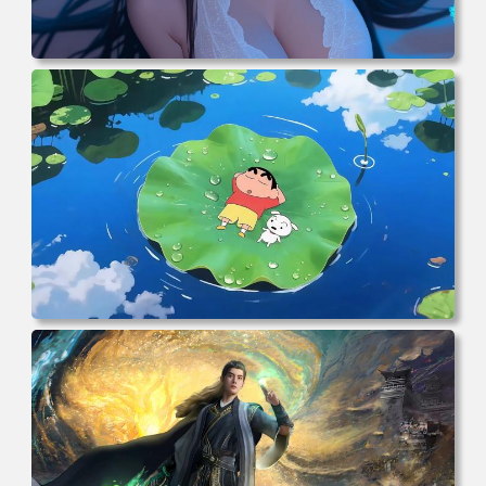
电脑壁纸 二次元角色 动漫角色 女帝 波雅·汉库克 波雅汉库
克 海贼王 电脑桌面 高清壁纸 壁纸下载 壁纸大全
电脑壁纸 动漫角色 卡通场景 夏日休闲 夏日壁纸 治愈系 童
年回忆 荷塘荷叶 蜡笔小新 电脑桌面 高清壁纸 壁纸下载 壁
纸大全