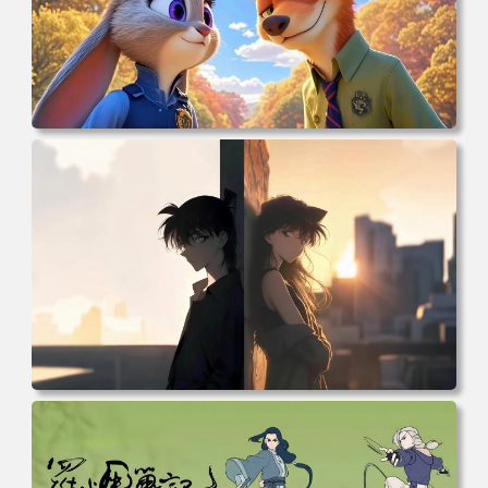
电脑壁纸 动漫 兔子朱迪 狐狸尼克 疯狂动物城 秋叶 秋天森
林 蓝天 4k壁纸 电脑桌面 高清壁纸 壁纸下载 壁纸大全
电脑壁纸 柯南和小兰背靠背 夕阳 日落 4K动漫壁纸 电脑桌
面 高清壁纸 壁纸下载 壁纸大全