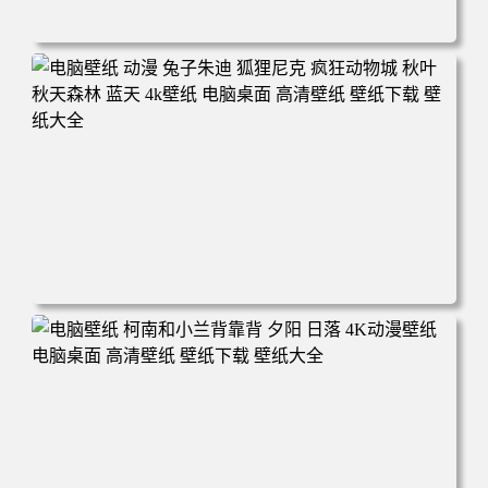
电脑壁纸 动漫 紫灵 冰清玉洁《凡人修仙传》4k壁纸 3840x2
160 电脑桌面 高清壁纸 壁纸下载 壁纸大全
电脑壁纸 动漫 兔子朱迪 狐狸尼克 疯狂动物城 秋叶 秋天森
林 蓝天 4k壁纸 电脑桌面 高清壁纸 壁纸下载 壁纸大全