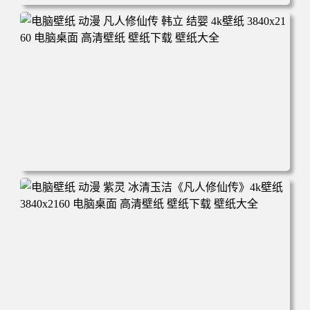
电脑壁纸 动漫角色 卡通场景 夏日休闲 夏日壁纸 治愈系 童
年回忆 荷塘荷叶 蜡笔小新 电脑桌面 高清壁纸 壁纸下载 壁
纸大全
电脑壁纸 动漫 凡人修仙传 韩立 结婴 4k壁纸 3840x2160 电
脑桌面 高清壁纸 壁纸下载 壁纸大全