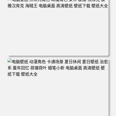
电脑壁纸 二次元角色 动漫角色 女帝 波雅·汉库克 波雅汉库
克 海贼王 电脑桌面 高清壁纸 壁纸下载 壁纸大全