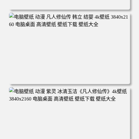
电脑壁纸 动漫角色 卡通场景 夏日休闲 夏日壁纸 治愈系 童
年回忆 荷塘荷叶 蜡笔小新 电脑桌面 高清壁纸 壁纸下载 壁
纸大全
电脑壁纸 动漫 凡人修仙传 韩立 结婴 4k壁纸 3840x2160 电
脑桌面 高清壁纸 壁纸下载 壁纸大全