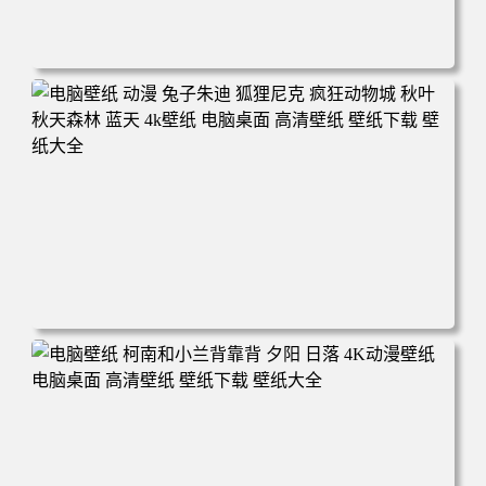
电脑壁纸 动漫 紫灵 冰清玉洁《凡人修仙传》4k壁纸 3840x2
160 电脑桌面 高清壁纸 壁纸下载 壁纸大全
电脑壁纸 动漫 兔子朱迪 狐狸尼克 疯狂动物城 秋叶 秋天森
林 蓝天 4k壁纸 电脑桌面 高清壁纸 壁纸下载 壁纸大全