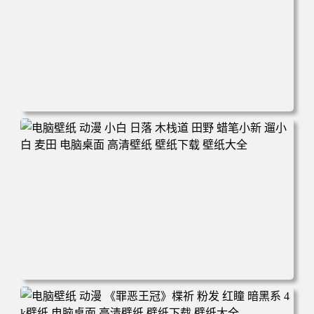
电脑壁纸 可爱动物 喵 喵星人 猫 猫咪 萌宠 电脑桌面 高清壁
纸 壁纸下载 壁纸大全
电脑壁纸 动漫 小白 日落 木栈道 田野 蜡笔小新 遛小白 麦田
电脑桌面 高清壁纸 壁纸下载 壁纸大全