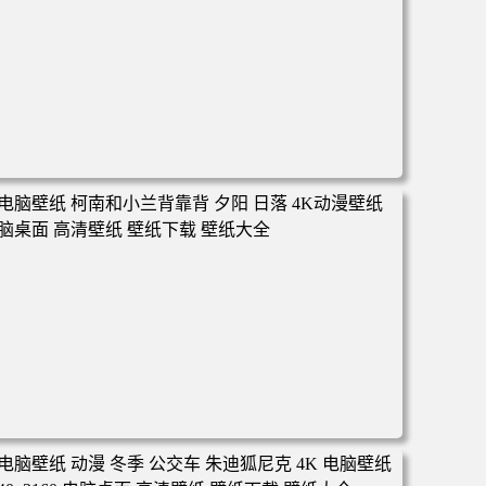
电脑壁纸 动漫 凡人修仙传 韩立 结婴 4k壁纸 3840x2160 电
脑桌面 高清壁纸 壁纸下载 壁纸大全
电脑壁纸 柯南和小兰背靠背 夕阳 日落 4K动漫壁纸 电脑桌