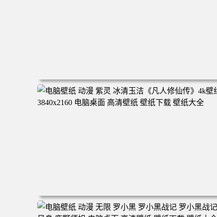
电脑壁纸 二次元角色 动漫角色 女帝 波雅·汉库克 波雅汉库
克 海贼王 电脑桌面 高清壁纸 壁纸下载 壁纸大全
电脑壁纸 动漫 紫灵 冰清玉洁《凡人修仙传》4k壁纸 3840x