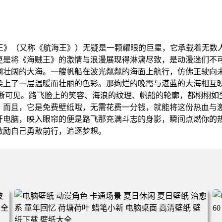
贼王》（又称《航海王》）无疑是一颗耀眼的巨星，它承载着无数
更是将《海贼王》的激情与浪漫展现得淋漓尽致，是动漫迷们不
澜壮阔的大海。一艘帆船在波光粼粼的海面上航行，仿佛正驶向
染上了一层温暖而壮丽的色彩。那绚烂的晚霞与湛蓝的大海相互
清晰可见。路飞脸上的笑容、海浪的纹理、帆船的轮廓，都栩栩如
。而且，它是免费壁纸哦，无需花费一分钱，就能将这份热血与
开电脑，映入眼帘的便是路飞那充满斗志的身影，瞬间点燃你的
激励自己勇敢前行，追逐梦想。