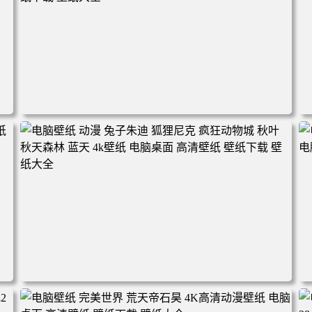
电脑壁纸 动漫角色 卡通场景 夏日休闲 夏日壁纸 治愈系 童
年回忆 荷塘荷叶 蜡笔小新 电脑桌面 高清壁纸 壁纸下载 壁
纸大全
2
电脑壁纸 动漫 兔子朱迪 狐狸尼克 疯狂动物城 秋叶 秋天森