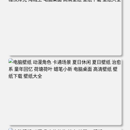
电脑壁纸 二次元角色 动漫角色 女帝 波雅·汉库克 波雅汉库
克 海贼王 电脑桌面 高清壁纸 壁纸下载 壁纸大全
电脑壁纸 动漫角色 卡通场景 夏日休闲 夏日壁纸 治愈系 童