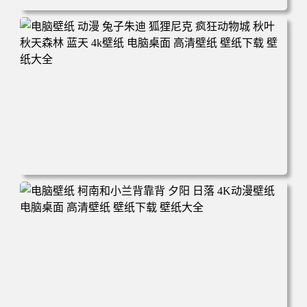
电脑壁纸 动漫 紫灵 冰清玉洁《凡人修仙传》4k壁纸 3840x2
160 电脑桌面 高清壁纸 壁纸下载 壁纸大全
电脑壁纸 动漫 兔子朱迪 狐狸尼克 疯狂动物城 秋叶 秋天森
林 蓝天 4k壁纸 电脑桌面 高清壁纸 壁纸下载 壁纸大全