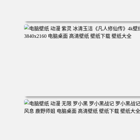
电脑壁纸 二次元角色 动漫角色 女帝 波雅·汉库克 波雅汉库
克 海贼王 电脑桌面 高清壁纸 壁纸下载 壁纸大全
电脑壁纸 动漫 紫灵 冰清玉洁《凡人修仙传》4k壁纸 3840x
160 电脑桌面 高清壁纸 壁纸下载 壁纸大全