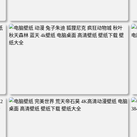
电脑壁纸 动漫角色 卡通场景 夏日休闲 夏日壁纸 治愈系 童
年回忆 荷塘荷叶 蜡笔小新 电脑桌面 高清壁纸 壁纸下载 壁
纸大全
2
电脑壁纸 动漫 兔子朱迪 狐狸尼克 疯狂动物城 秋叶 秋天森
林 蓝天 4k壁纸 电脑桌面 高清壁纸 壁纸下载 壁纸大全