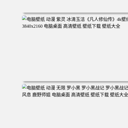
电脑壁纸 二次元角色 动漫角色 女帝 波雅·汉库克 波雅汉库
克 海贼王 电脑桌面 高清壁纸 壁纸下载 壁纸大全
电脑壁纸 动漫 紫灵 冰清玉洁《凡人修仙传》4k壁纸 3840x
160 电脑桌面 高清壁纸 壁纸下载 壁纸大全