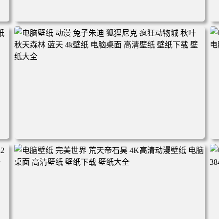
电脑壁纸 动漫角色 卡通场景 夏日休闲 夏日壁纸 治愈系 童
年回忆 荷塘荷叶 蜡笔小新 电脑桌面 高清壁纸 壁纸下载 壁
纸大全
2
电脑壁纸 动漫 兔子朱迪 狐狸尼克 疯狂动物城 秋叶 秋天森
林 蓝天 4k壁纸 电脑桌面 高清壁纸 壁纸下载 壁纸大全