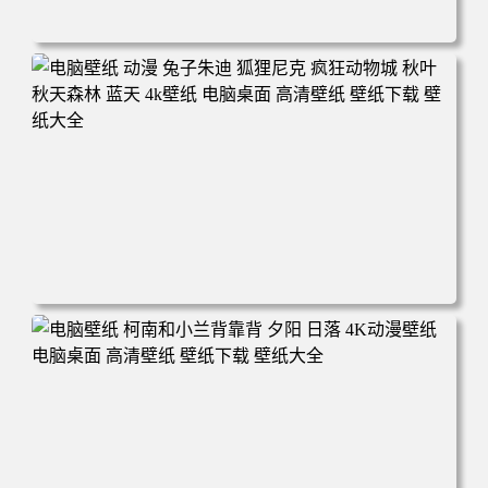
电脑壁纸 动漫 紫灵 冰清玉洁《凡人修仙传》4k壁纸 3840x2
160 电脑桌面 高清壁纸 壁纸下载 壁纸大全
电脑壁纸 动漫 兔子朱迪 狐狸尼克 疯狂动物城 秋叶 秋天森
林 蓝天 4k壁纸 电脑桌面 高清壁纸 壁纸下载 壁纸大全