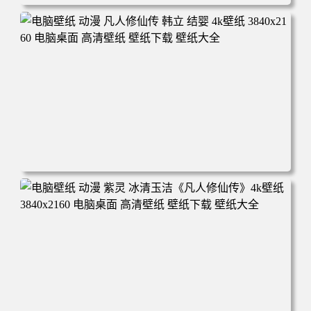
电脑壁纸 动漫角色 卡通场景 夏日休闲 夏日壁纸 治愈系 童
年回忆 荷塘荷叶 蜡笔小新 电脑桌面 高清壁纸 壁纸下载 壁
纸大全
电脑壁纸 动漫 凡人修仙传 韩立 结婴 4k壁纸 3840x2160 电
脑桌面 高清壁纸 壁纸下载 壁纸大全