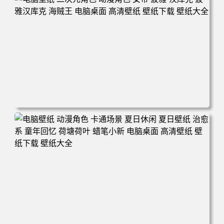
电脑壁纸 二次元角色 动漫角色 女帝 波雅·汉库克 波雅汉库
克 海贼王 电脑桌面 高清壁纸 壁纸下载 壁纸大全