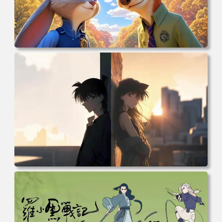
电脑壁纸 动漫 兔子朱迪 狐狸尼克 疯狂动物城 秋叶 秋天森
林 蓝天 4k壁纸 电脑桌面 高清壁纸 壁纸下载 壁纸大全
电脑壁纸 柯南和小兰背靠背 夕阳 日落 4K动漫壁纸 电脑桌
面 高清壁纸 壁纸下载 壁纸大全