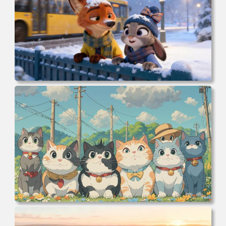
电脑壁纸 动漫 冬季 公交车 朱迪狐尼克 4K 电脑壁纸 3840x2
160 电脑桌面 高清壁纸 壁纸下载 壁纸大全
电脑壁纸 可爱动物 喵 喵星人 猫 猫咪 萌宠 电脑桌面 高清壁
纸 壁纸下载 壁纸大全