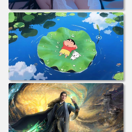
电脑壁纸 二次元角色 动漫角色 女帝 波雅·汉库克 波雅汉库
克 海贼王 电脑桌面 高清壁纸 壁纸下载 壁纸大全
电脑壁纸 动漫角色 卡通场景 夏日休闲 夏日壁纸 治愈系 童
年回忆 荷塘荷叶 蜡笔小新 电脑桌面 高清壁纸 壁纸下载 壁
纸大全