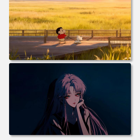
电脑壁纸 动漫 小白 日落 木栈道 田野 蜡笔小新 遛小白 麦田
电脑桌面 高清壁纸 壁纸下载 壁纸大全
电脑壁纸 动漫 《罪恶王冠》楪祈 粉发 红瞳 暗黑系 4k壁纸