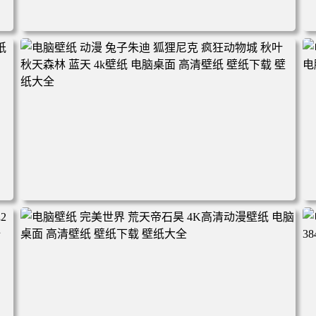
电脑壁纸 动漫角色 卡通场景 夏日休闲 夏日壁纸 治愈系 童
年回忆 荷塘荷叶 蜡笔小新 电脑桌面 高清壁纸 壁纸下载 壁
纸大全
2
电脑壁纸 动漫 兔子朱迪 狐狸尼克 疯狂动物城 秋叶 秋天森
林 蓝天 4k壁纸 电脑桌面 高清壁纸 壁纸下载 壁纸大全