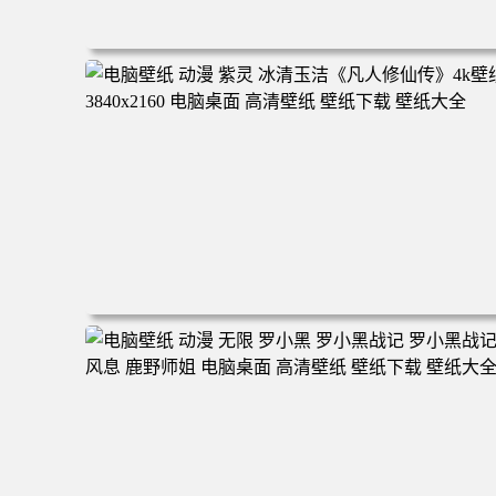
电脑壁纸 二次元角色 动漫角色 女帝 波雅·汉库克 波雅汉库
克 海贼王 电脑桌面 高清壁纸 壁纸下载 壁纸大全
电脑壁纸 动漫 紫灵 冰清玉洁《凡人修仙传》4k壁纸 3840x
160 电脑桌面 高清壁纸 壁纸下载 壁纸大全