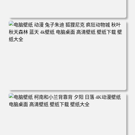
电脑壁纸 动漫 紫灵 冰清玉洁《凡人修仙传》4k壁纸 3840x2
160 电脑桌面 高清壁纸 壁纸下载 壁纸大全
电脑壁纸 动漫 兔子朱迪 狐狸尼克 疯狂动物城 秋叶 秋天森
林 蓝天 4k壁纸 电脑桌面 高清壁纸 壁纸下载 壁纸大全