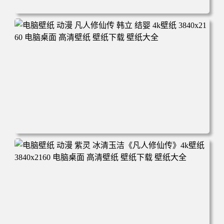
电脑壁纸 动漫角色 卡通场景 夏日休闲 夏日壁纸 治愈系 童
年回忆 荷塘荷叶 蜡笔小新 电脑桌面 高清壁纸 壁纸下载 壁
纸大全
电脑壁纸 动漫 凡人修仙传 韩立 结婴 4k壁纸 3840x2160 电
脑桌面 高清壁纸 壁纸下载 壁纸大全