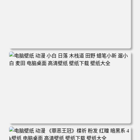
电脑壁纸 可爱动物 喵 喵星人 猫 猫咪 萌宠 电脑桌面 高清壁
纸 壁纸下载 壁纸大全
电脑壁纸 动漫 小白 日落 木栈道 田野 蜡笔小新 遛小白 麦田
电脑桌面 高清壁纸 壁纸下载 壁纸大全