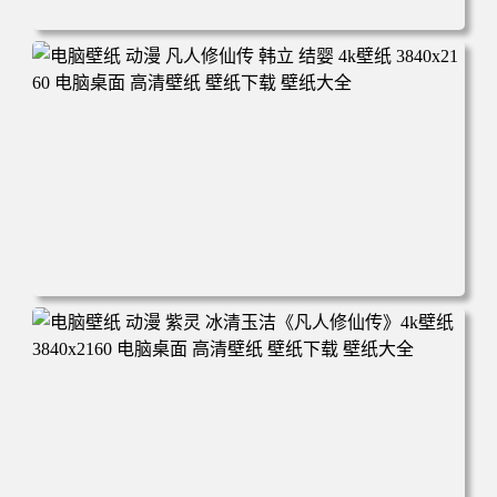
电脑壁纸 动漫角色 卡通场景 夏日休闲 夏日壁纸 治愈系 童
年回忆 荷塘荷叶 蜡笔小新 电脑桌面 高清壁纸 壁纸下载 壁
纸大全
电脑壁纸 动漫 凡人修仙传 韩立 结婴 4k壁纸 3840x2160 电
脑桌面 高清壁纸 壁纸下载 壁纸大全