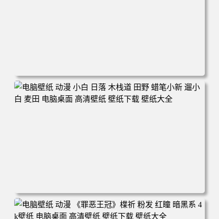
电脑壁纸 可爱动物 喵 喵星人 猫 猫咪 萌宠 电脑桌面 高清壁
纸 壁纸下载 壁纸大全
电脑壁纸 动漫 小白 日落 木栈道 田野 蜡笔小新 遛小白 麦田
电脑桌面 高清壁纸 壁纸下载 壁纸大全