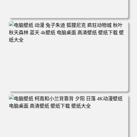
电脑壁纸 动漫 紫灵 冰清玉洁《凡人修仙传》4k壁纸 3840x2
160 电脑桌面 高清壁纸 壁纸下载 壁纸大全
电脑壁纸 动漫 兔子朱迪 狐狸尼克 疯狂动物城 秋叶 秋天森
林 蓝天 4k壁纸 电脑桌面 高清壁纸 壁纸下载 壁纸大全