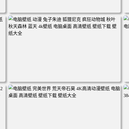
电脑壁纸 动漫角色 卡通场景 夏日休闲 夏日壁纸 治愈系 童
年回忆 荷塘荷叶 蜡笔小新 电脑桌面 高清壁纸 壁纸下载 壁
纸大全
2
电脑壁纸 动漫 兔子朱迪 狐狸尼克 疯狂动物城 秋叶 秋天森
林 蓝天 4k壁纸 电脑桌面 高清壁纸 壁纸下载 壁纸大全