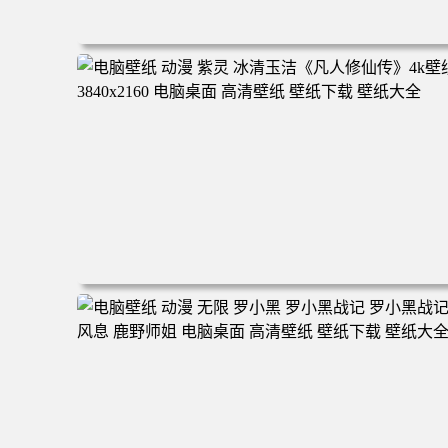
电脑壁纸 二次元角色 动漫角色 女帝 波雅·汉库克 波雅汉库
克 海贼王 电脑桌面 高清壁纸 壁纸下载 壁纸大全
电脑壁纸 动漫 紫灵 冰清玉洁《凡人修仙传》4k壁纸 3840x
160 电脑桌面 高清壁纸 壁纸下载 壁纸大全