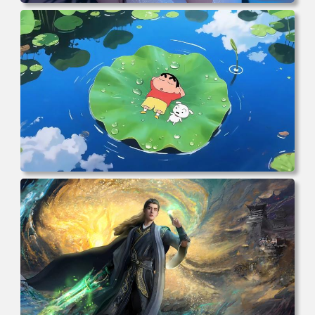
电脑壁纸 二次元角色 动漫角色 女帝 波雅·汉库克 波雅汉库
克 海贼王 电脑桌面 高清壁纸 壁纸下载 壁纸大全
电脑壁纸 动漫角色 卡通场景 夏日休闲 夏日壁纸 治愈系 童
年回忆 荷塘荷叶 蜡笔小新 电脑桌面 高清壁纸 壁纸下载 壁
纸大全