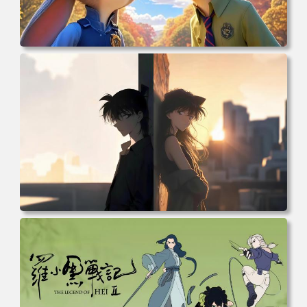
电脑壁纸 动漫 兔子朱迪 狐狸尼克 疯狂动物城 秋叶 秋天森
林 蓝天 4k壁纸 电脑桌面 高清壁纸 壁纸下载 壁纸大全
电脑壁纸 柯南和小兰背靠背 夕阳 日落 4K动漫壁纸 电脑桌
面 高清壁纸 壁纸下载 壁纸大全