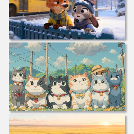
电脑壁纸 动漫 冬季 公交车 朱迪狐尼克 4K 电脑壁纸 3840x2
160 电脑桌面 高清壁纸 壁纸下载 壁纸大全
电脑壁纸 可爱动物 喵 喵星人 猫 猫咪 萌宠 电脑桌面 高清壁
纸 壁纸下载 壁纸大全