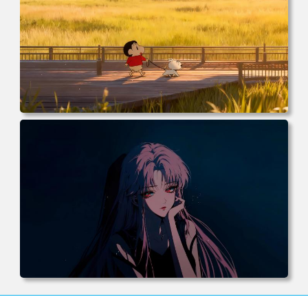
电脑壁纸 动漫 小白 日落 木栈道 田野 蜡笔小新 遛小白 麦田
电脑桌面 高清壁纸 壁纸下载 壁纸大全
电脑壁纸 动漫 《罪恶王冠》楪祈 粉发 红瞳 暗黑系 4k壁纸