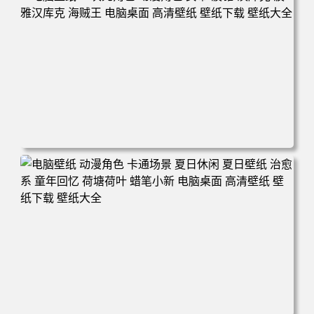
电脑壁纸 二次元角色 动漫角色 女帝 波雅·汉库克 波雅汉库
克 海贼王 电脑桌面 高清壁纸 壁纸下载 壁纸大全