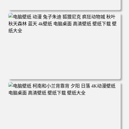
电脑壁纸 动漫 紫灵 冰清玉洁《凡人修仙传》4k壁纸 3840x2
160 电脑桌面 高清壁纸 壁纸下载 壁纸大全
电脑壁纸 动漫 兔子朱迪 狐狸尼克 疯狂动物城 秋叶 秋天森
林 蓝天 4k壁纸 电脑桌面 高清壁纸 壁纸下载 壁纸大全