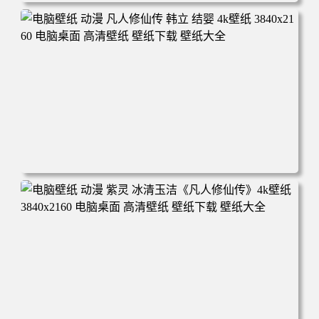
电脑壁纸 动漫角色 卡通场景 夏日休闲 夏日壁纸 治愈系 童
年回忆 荷塘荷叶 蜡笔小新 电脑桌面 高清壁纸 壁纸下载 壁
纸大全
电脑壁纸 动漫 凡人修仙传 韩立 结婴 4k壁纸 3840x2160 电
脑桌面 高清壁纸 壁纸下载 壁纸大全