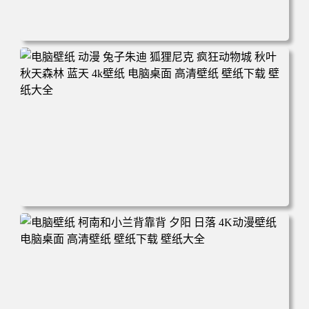
电脑壁纸 动漫 紫灵 冰清玉洁《凡人修仙传》4k壁纸 3840x2
160 电脑桌面 高清壁纸 壁纸下载 壁纸大全
电脑壁纸 动漫 兔子朱迪 狐狸尼克 疯狂动物城 秋叶 秋天森
林 蓝天 4k壁纸 电脑桌面 高清壁纸 壁纸下载 壁纸大全