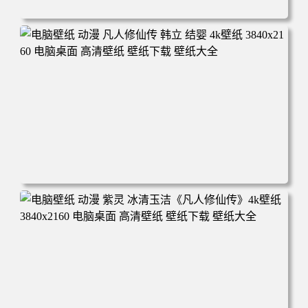
电脑壁纸 动漫角色 卡通场景 夏日休闲 夏日壁纸 治愈系 童
年回忆 荷塘荷叶 蜡笔小新 电脑桌面 高清壁纸 壁纸下载 壁
纸大全
电脑壁纸 动漫 凡人修仙传 韩立 结婴 4k壁纸 3840x2160 电
脑桌面 高清壁纸 壁纸下载 壁纸大全