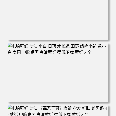
电脑壁纸 可爱动物 喵 喵星人 猫 猫咪 萌宠 电脑桌面 高清壁
纸 壁纸下载 壁纸大全
电脑壁纸 动漫 小白 日落 木栈道 田野 蜡笔小新 遛小白 麦田
电脑桌面 高清壁纸 壁纸下载 壁纸大全