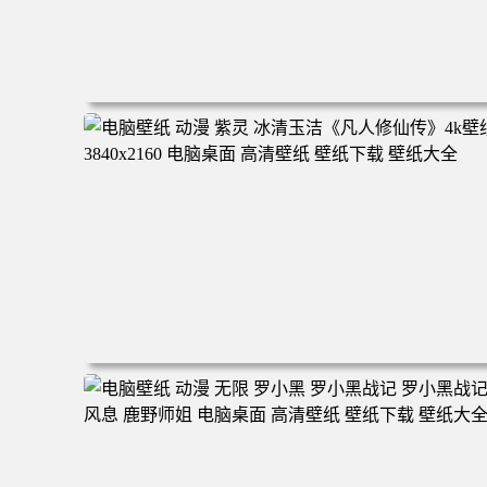
电脑壁纸 二次元角色 动漫角色 女帝 波雅·汉库克 波雅汉库
克 海贼王 电脑桌面 高清壁纸 壁纸下载 壁纸大全
电脑壁纸 动漫 紫灵 冰清玉洁《凡人修仙传》4k壁纸 3840x
160 电脑桌面 高清壁纸 壁纸下载 壁纸大全