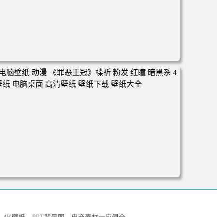
电脑壁纸 动漫 冬季 公交车 朱迪狐尼克 4K 电脑壁纸 3840x2
160 电脑桌面 高清壁纸 壁纸下载 壁纸大全
电脑壁纸 动漫 《罪恶王冠》楪祈 粉发 红瞳 暗黑系 4k壁纸
电脑桌面 高清壁纸 壁纸下载 壁纸大全