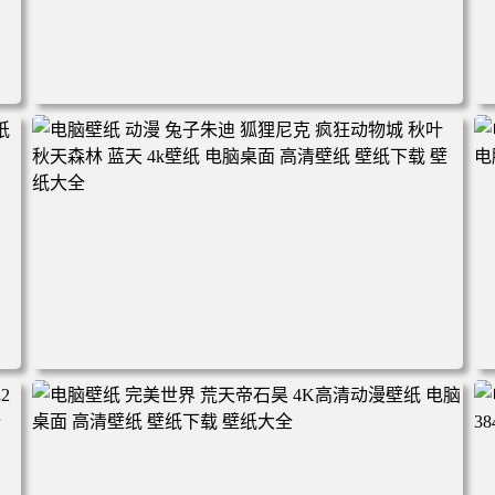
电脑壁纸 动漫角色 卡通场景 夏日休闲 夏日壁纸 治愈系 童
年回忆 荷塘荷叶 蜡笔小新 电脑桌面 高清壁纸 壁纸下载 壁
纸大全
2
电脑壁纸 动漫 兔子朱迪 狐狸尼克 疯狂动物城 秋叶 秋天森
林 蓝天 4k壁纸 电脑桌面 高清壁纸 壁纸下载 壁纸大全